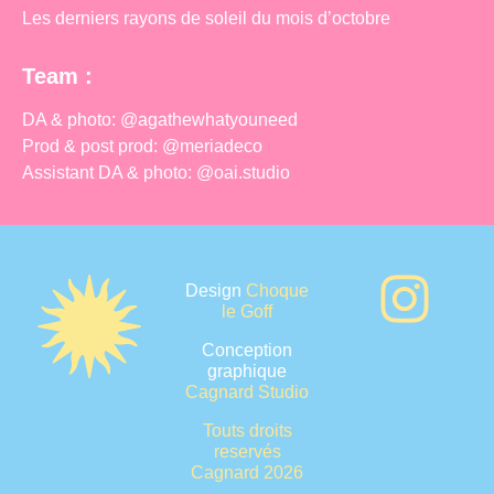
Les derniers rayons de soleil du mois d’octobre
Team :
DA & photo:
@agathewhatyouneed
Prod & post prod:
@meriadeco
Assistant DA & photo:
@oai.studio
Design
Choque
le Goff
Conception
graphique
Cagnard Studio
Touts droits
reservés
Cagnard 2026